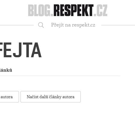
Respekt
Přejít na respekt.cz
Vyhledávání
FEJTA
lánků
 autora
Načíst další články autora