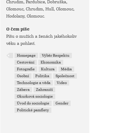
Chrudim, Pardubice, Dobruška,
Olomouc, Chrudim, Hull, Olomouc,
Hodolany, Olomouc.
O čem píše
Píšu o mužích a ženách jakéhokoliv
věku a pohlaví.
Homepage
Výběr Respektu
Cestování
Ekonomika
Fotografie
Kultura
Média
Osobní
Politika
Společnost
Technologie a věda
Video
Zábava
Zahraničí
Okurková sociologie
Úvod do sociologie
Gender
Politické pamflety