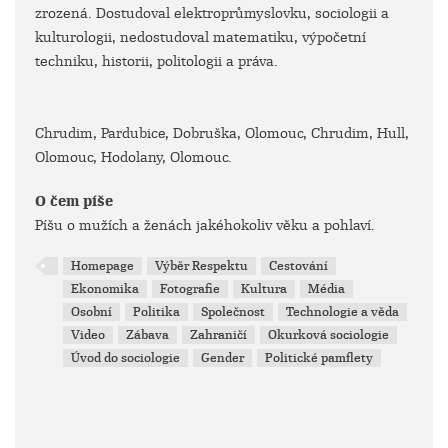
zrozená. Dostudoval elektroprůmyslovku, sociologii a
kulturologii, nedostudoval matematiku, výpočetní
techniku, historii, politologii a práva.
Chrudim, Pardubice, Dobruška, Olomouc, Chrudim, Hull,
Olomouc, Hodolany, Olomouc.
O čem píše
Píšu o mužích a ženách jakéhokoliv věku a pohlaví.
Homepage
Výběr Respektu
Cestování
Ekonomika
Fotografie
Kultura
Média
Osobní
Politika
Společnost
Technologie a věda
Video
Zábava
Zahraničí
Okurková sociologie
Úvod do sociologie
Gender
Politické pamflety