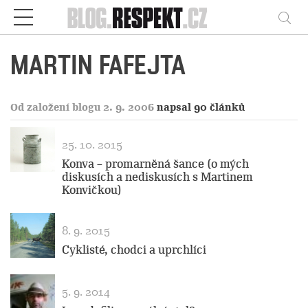
Respekt
Vy
MARTIN FAFEJTA
Od založení blogu 2. 9. 2006
napsal 90 článků
25. 10. 2015
Konva – promarněná šance (o mých
diskusích a nediskusích s Martinem
Konvičkou)
8. 9. 2015
Cyklisté, chodci a uprchlíci
5. 9. 2014