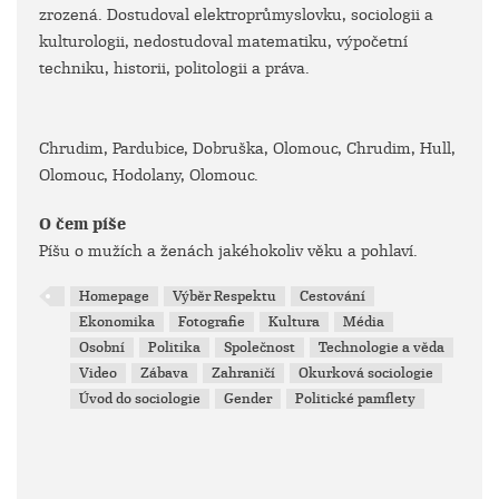
zrozená. Dostudoval elektroprůmyslovku, sociologii a
kulturologii, nedostudoval matematiku, výpočetní
techniku, historii, politologii a práva.
Chrudim, Pardubice, Dobruška, Olomouc, Chrudim, Hull,
Olomouc, Hodolany, Olomouc.
O čem píše
Píšu o mužích a ženách jakéhokoliv věku a pohlaví.
Homepage
Výběr Respektu
Cestování
Ekonomika
Fotografie
Kultura
Média
Osobní
Politika
Společnost
Technologie a věda
Video
Zábava
Zahraničí
Okurková sociologie
Úvod do sociologie
Gender
Politické pamflety