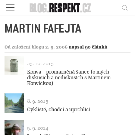
Respekt
Vy
MARTIN FAFEJTA
Od založení blogu 2. 9. 2006
napsal 90 článků
25. 10. 2015
Konva – promarněná šance (o mých
diskusích a nediskusích s Martinem
Konvičkou)
8. 9. 2015
Cyklisté, chodci a uprchlíci
5. 9. 2014